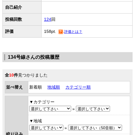
自己紹介
投稿回数
124
回
評価
158pt.
評価とは？
134号線さんの投稿履歴
全
10
件
見つかりました
並べ替え
新着順
地域順
カテゴリー順
カテゴリー
»
地域
»
絞り込み