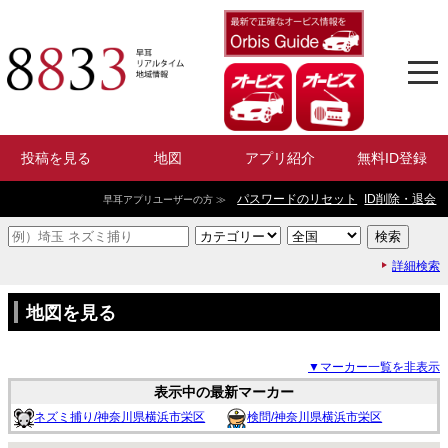
投稿を見る
地図
アプリ紹介
無料ID登録
パスワードのリセット
ID削除・退会
早耳アプリユーザーの方 ≫
詳細検索
地図を見る
▼マーカー一覧を非表示
表示中の最新マーカー
ネズミ捕り/神奈川県横浜市栄区
検問/神奈川県横浜市栄区