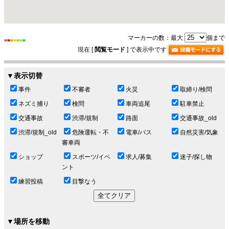
マーカーの数：最大
個まで
■
■
■
■
■
■
■
現在 [
閲覧モード
] で表示中です
▼表示切替
事件
不審者
火災
取締り/検問
ネズミ捕り
検問
車両追尾
駐車禁止
交通事故
渋滞/規制
路面
交通事故_old
渋滞/規制_old
危険運転・不
電車/バス
自然災害/気象
審車両
ショップ
スポーツ/イベ
求人/募集
迷子/探し物
ント
練習投稿
目撃なう
▼場所を移動