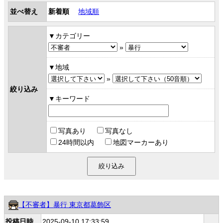
並べ替え
新着順
地域順
カテゴリー
»
地域
»
絞り込み
キーワード
写真あり
写真なし
24時間以内
地図マーカーあり
【不審者】暴行 東京都葛飾区
投稿日時
2025-09-10 17:33:59