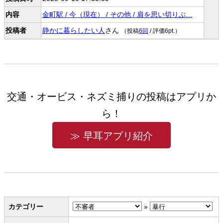
内容
金町駅 / 今（現在） / その他 / 肩を思い切りぶ…
投稿者
静かに暮らしたい人
さん
（投稿
6回
/ 評価6pt.）
交通・オービス・ネズミ捕りの投稿はアプリか
ら！
≫ 早耳アプリ紹介
カテゴリー
»