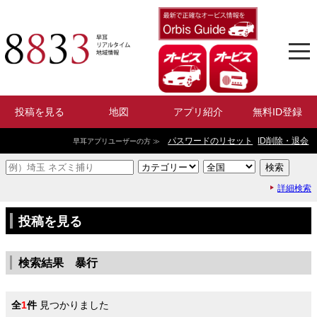
投稿を見る
地図
アプリ紹介
無料ID登録
パスワードのリセット
ID削除・退会
早耳アプリユーザーの方 ≫
詳細検索
投稿を見る
検索結果 暴行
全
1
件
見つかりました