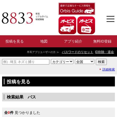
投稿を見る
地図
アプリ紹介
無料ID登録
パスワードのリセット
ID削除・退会
早耳アプリユーザーの方 ≫
詳細検索
投稿を見る
検索結果 バス
全
0
件
見つかりました