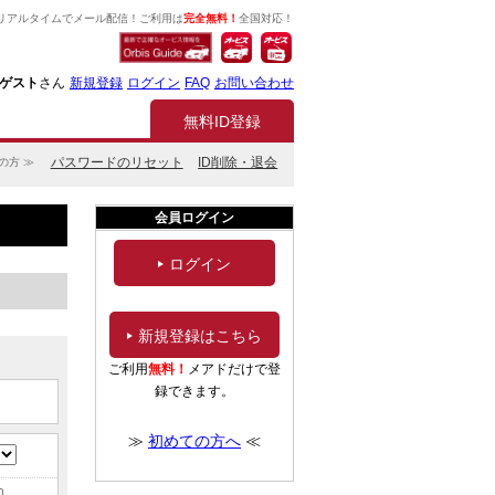
リアルタイムでメール配信！ご利用は
完全無料！
全国対応！
ゲスト
さん
新規登録
ログイン
FAQ
お問い合わせ
無料ID登録
パスワードのリセット
ID削除・退会
の方 ≫
会員ログイン
ログイン
新規登録はこちら
ご利用
無料！
メアドだけで登
録できます。
≫
初めての方へ
≪