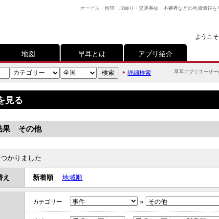
オービス・検問・取締り・交通事故・不審者などの地域情報を
ようこそ
地図
早耳とは
アプリ紹介
早耳アプリユーザー
詳細検索
を見る
結果 その他
つかりました
替え
新着順
地域順
»
カテゴリー