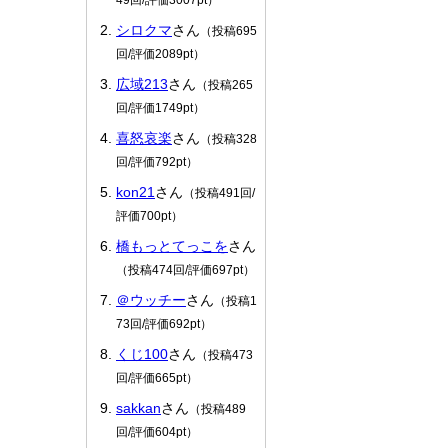
シロクマ
さん
（投稿695
回/評価2089pt）
広域213
さん
（投稿265
回/評価1749pt）
喜怒哀楽
さん
（投稿328
回/評価792pt）
kon21
さん
（投稿491回/
評価700pt）
橋もっとてっこを
さん
（投稿474回/評価697pt）
＠ウッチー
さん
（投稿1
73回/評価692pt）
くじ100
さん
（投稿473
回/評価665pt）
sakkan
さん
（投稿489
回/評価604pt）