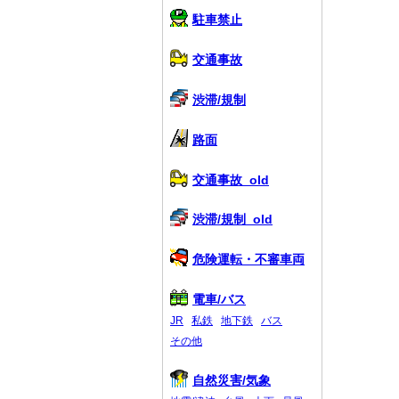
駐車禁止
交通事故
渋滞/規制
路面
交通事故_old
渋滞/規制_old
危険運転・不審車両
電車/バス
JR
私鉄
地下鉄
バス
その他
自然災害/気象