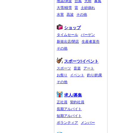
地震/津波
台風
大雨
暴風
大雪/積雪
雷
土砂崩れ
水害
高波
その他
ショップ
タイムセール
バーゲン
新規出店/閉店
生産者直売
その他
スポーツ/イベント
スポーツ
音楽
アート
お祭り
イベント
釣り/釣果
その他
求人/募集
正社員
契約社員
長期アルバイト
短期アルバイト
ボランティア
メンバー