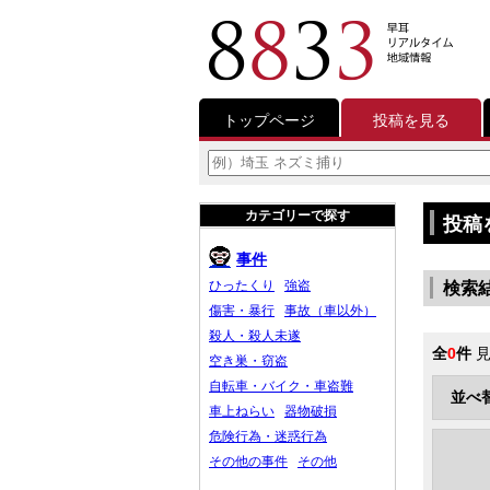
トップページ
投稿を見る
カテゴリーで探す
投稿
事件
ひったくり
強盗
検索
傷害・暴行
事故（車以外）
殺人・殺人未遂
全
0
件
見
空き巣・窃盗
自転車・バイク・車盗難
並べ
車上ねらい
器物破損
危険行為・迷惑行為
その他の事件
その他