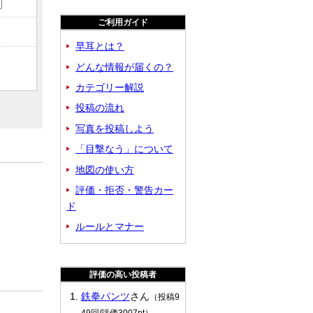
ご利用ガイド
早耳とは？
どんな情報が届くの？
カテゴリー解説
投稿の流れ
写真を投稿しよう
「目撃なう」について
地図の使い方
評価・拒否・警告カー
！
ド
ルールとマナー
評価の高い投稿者
鉄拳パンツ
さん
（投稿9
49回/評価3007pt）