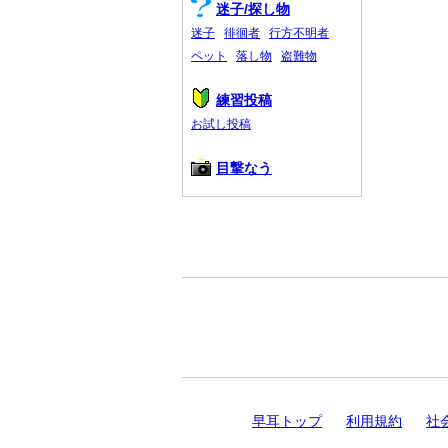
迷子/探し物
迷子
徘徊者
行方不明者
ペット
落し物
盗難物
練習投稿
お試し投稿
目撃なう
早耳トップ
利用規約
社