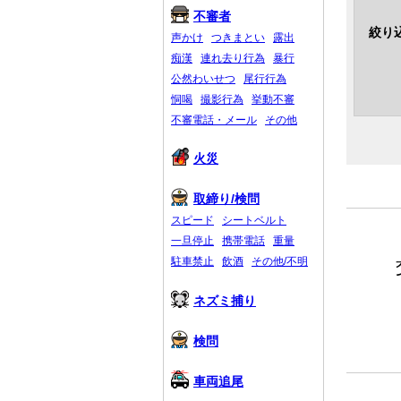
不審者
絞り
声かけ
つきまとい
露出
痴漢
連れ去り行為
暴行
公然わいせつ
尾行行為
恫喝
撮影行為
挙動不審
不審電話・メール
その他
火災
取締り/検問
スピード
シートベルト
一旦停止
携帯電話
重量
駐車禁止
飲酒
その他/不明
ネズミ捕り
検問
車両追尾