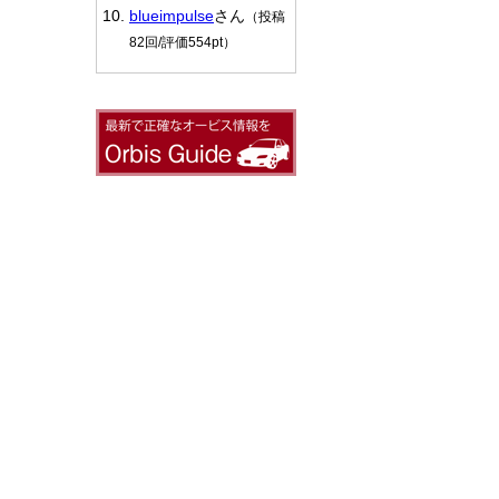
blueimpulse
さん
（投稿
82回/評価554pt）