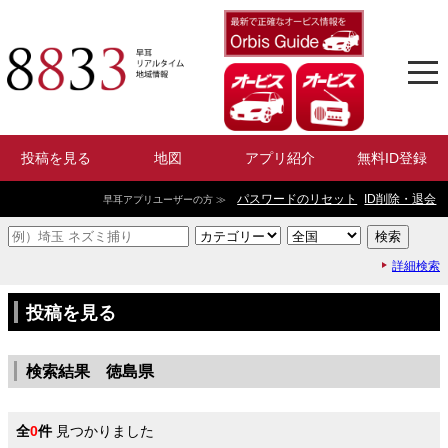
投稿を見る
地図
アプリ紹介
無料ID登録
パスワードのリセット
ID削除・退会
早耳アプリユーザーの方 ≫
詳細検索
投稿を見る
検索結果 徳島県
全
0
件
見つかりました