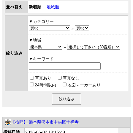
並べ替え
新着順
地域順
カテゴリー
»
地域
»
絞り込み
キーワード
写真あり
写真なし
24時間以内
地図マーカーあり
【検問】 熊本県熊本市中央区十禅寺
投稿日時
2026-06-02 19:15:49