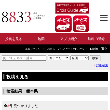
投稿を見る
地図
アプリ紹介
無料ID登録
パスワードのリセット
ID削除・退会
早耳アプリユーザーの方 ≫
詳細検索
投稿を見る
検索結果 熊本県
全
3
件
見つかりました