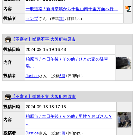
内容
一般道路 / 新御堂筋から千里山南千里方面へ行…
投稿者
ランプ
さん
（投稿
2回
/ 評価2pt.）
【不審者】挙動不審 大阪府柏原市
投稿日時
2024-09-15 19:16:48
柏原市 / 本日午後 / その他 / ひとの家の駐車
内容
場…
投稿者
Justice
さん
（投稿
5回
/ 評価5pt.）
【不審者】挙動不審 大阪府柏原市
投稿日時
2024-09-13 18:17:15
柏原市 / 本日午後 / その他 / 男性？おばさん？
内容
…
投稿者
Justice
さん
（投稿
5回
/ 評価5pt.）