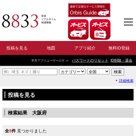
投稿を見る
地図
アプリ紹介
無料ID登録
パスワードのリセット
ID削除・退会
早耳アプリユーザーの方 ≫
詳細検索
投稿を見る
検索結果 大阪府
全
3
件
見つかりました