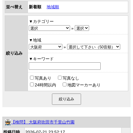
並べ替え
新着順
地域順
カテゴリー
»
地域
»
絞り込み
キーワード
写真あり
写真なし
24時間以内
地図マーカーあり
【検問】 大阪府吹田市千里山竹園
投稿日時
2026-07-21 23:52:17