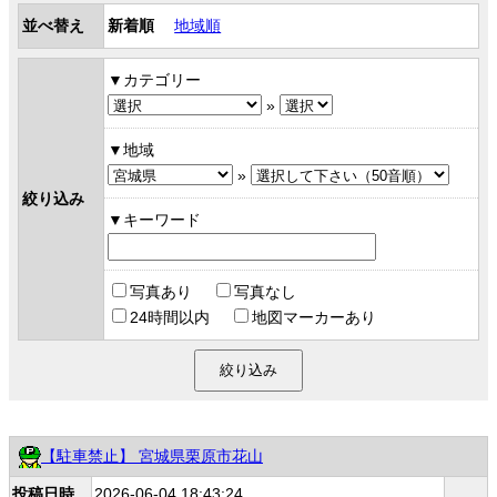
並べ替え
新着順
地域順
カテゴリー
»
地域
»
絞り込み
キーワード
写真あり
写真なし
24時間以内
地図マーカーあり
【駐車禁止】 宮城県栗原市花山
投稿日時
2026-06-04 18:43:24