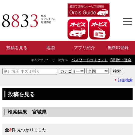
投稿を見る
地図
アプリ紹介
無料ID登録
パスワードのリセット
ID削除・退会
早耳アプリユーザーの方 ≫
詳細検索
投稿を見る
検索結果 宮城県
全
3
件
見つかりました