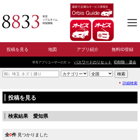
投稿を見る
地図
アプリ紹介
無料ID登録
パスワードのリセット
ID削除・退会
早耳アプリユーザーの方 ≫
詳細検索
投稿を見る
検索結果 愛知県
全
0
件
見つかりました