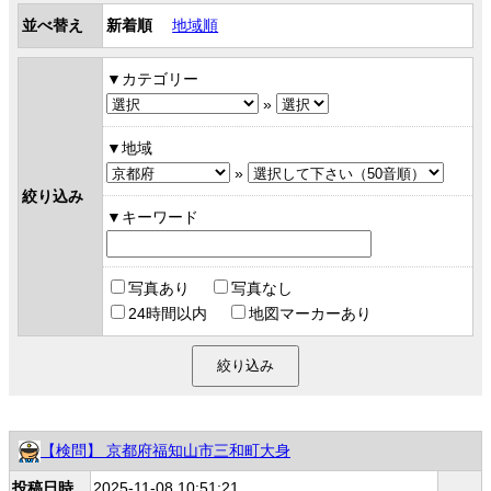
並べ替え
新着順
地域順
カテゴリー
»
地域
»
絞り込み
キーワード
写真あり
写真なし
24時間以内
地図マーカーあり
【検問】 京都府福知山市三和町大身
投稿日時
2025-11-08 10:51:21