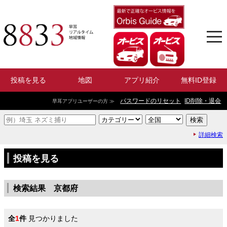
投稿を見る
地図
アプリ紹介
無料ID登録
パスワードのリセット
ID削除・退会
早耳アプリユーザーの方 ≫
詳細検索
投稿を見る
検索結果 京都府
全
1
件
見つかりました