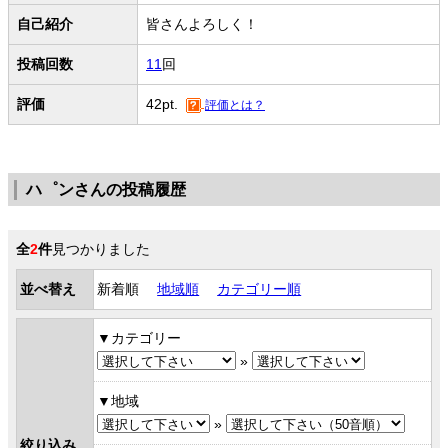
自己紹介
皆さんよろしく！
投稿回数
11
回
評価
42pt.
評価とは？
ハ゜ンさんの投稿履歴
全
2
件
見つかりました
並べ替え
新着順
地域順
カテゴリー順
カテゴリー
»
地域
»
絞り込み