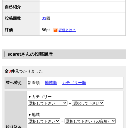
自己紹介
投稿回数
33
回
評価
86pt.
評価とは？
scaretさんの投稿履歴
全
3
件
見つかりました
並べ替え
新着順
地域順
カテゴリー順
カテゴリー
»
地域
»
絞り込み