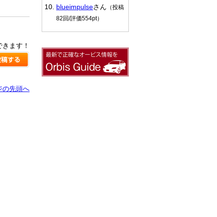
blueimpulse
さん
（投稿
82回/評価554pt）
できます！
ジの先頭へ