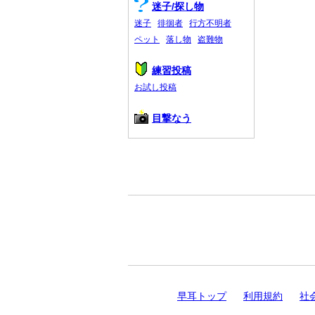
迷子/探し物
迷子
徘徊者
行方不明者
ペット
落し物
盗難物
練習投稿
お試し投稿
目撃なう
早耳トップ
利用規約
社