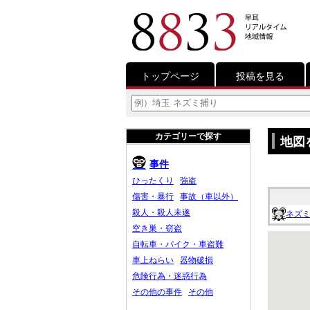
トップページ
投稿を見る
カテゴリーで探す
地図
事件
ひったくり
強盗
傷害・暴行
事故（車以外）
殺人・殺人未遂
ネズミ
空き巣・窃盗
自転車・バイク・車盗難
車上ねらい
器物破損
危険行為・迷惑行為
その他の事件
その他