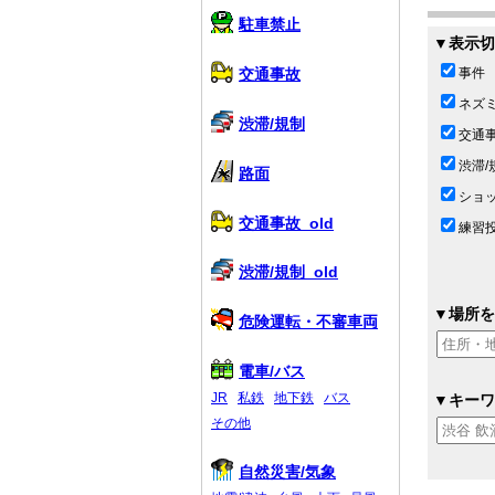
駐車禁止
▼表示切
交通事故
事件
ネズ
渋滞/規制
交通
渋滞/
路面
ショ
交通事故_old
練習
渋滞/規制_old
▼場所を
危険運転・不審車両
電車/バス
JR
私鉄
地下鉄
バス
▼キーワ
その他
自然災害/気象