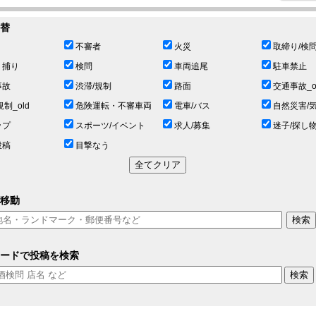
替
不審者
火災
取締り/検
ミ捕り
検問
車両追尾
駐車禁止
事故
渋滞/規制
路面
交通事故_o
規制_old
危険運転・不審車両
電車/バス
自然災害/
ップ
スポーツ/イベント
求人/募集
迷子/探し
投稿
目撃なう
移動
ードで投稿を検索