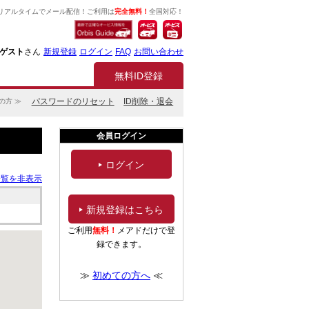
リアルタイムでメール配信！ご利用は
完全無料！
全国対応！
ゲスト
さん
新規登録
ログイン
FAQ
お問い合わせ
無料ID登録
パスワードのリセット
ID削除・退会
の方 ≫
会員ログイン
ログイン
一覧を非表示
新規登録はこちら
ご利用
無料！
メアドだけで登
録できます。
≫
初めての方へ
≪