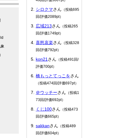
シロクマ
さん
（投稿695
回/評価2089pt）
問
広域213
さん
（投稿265
回/評価1749pt）
ld
喜怒哀楽
さん
（投稿328
気象
回/評価792pt）
物
kon21
さん
（投稿491回/
評価700pt）
橋もっとてっこを
さん
（投稿474回/評価697pt）
＠ウッチー
さん
（投稿1
73回/評価692pt）
くじ100
さん
（投稿473
回/評価665pt）
sakkan
さん
（投稿489
回/評価604pt）