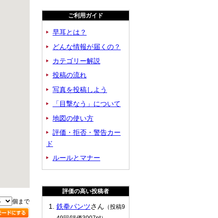
ご利用ガイド
早耳とは？
どんな情報が届くの？
カテゴリー解説
投稿の流れ
写真を投稿しよう
「目撃なう」について
地図の使い方
評価・拒否・警告カー
ド
ルールとマナー
評価の高い投稿者
個まで
鉄拳パンツ
さん
（投稿9
49回/評価3007pt）