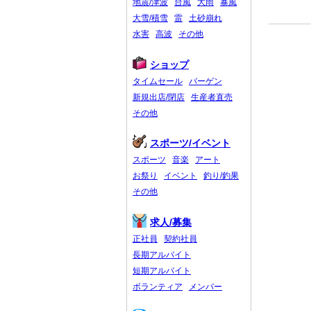
地震/津波
台風
大雨
暴風
大雪/積雪
雷
土砂崩れ
水害
高波
その他
ショップ
タイムセール
バーゲン
新規出店/閉店
生産者直売
その他
スポーツ/イベント
スポーツ
音楽
アート
お祭り
イベント
釣り/釣果
その他
求人/募集
正社員
契約社員
長期アルバイト
短期アルバイト
ボランティア
メンバー