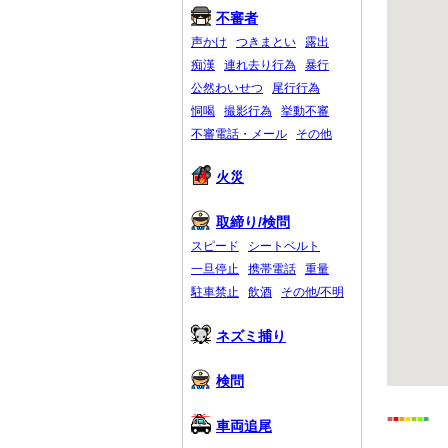
不審者
声かけ
つきまとい
露出
痴漢
連れ去り行為
暴行
公然わいせつ
尾行行為
恫喝
撮影行為
挙動不審
不審電話・メール
その他
火災
取締り/検問
スピード
シートベルト
一旦停止
携帯電話
重量
駐車禁止
飲酒
その他/不明
ネズミ捕り
検問
■
■
■
■
■
■
■
車両追尾