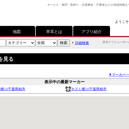
オービス・検問・取締り・交通事故・不審者などの地域情報を
ようこそ
地図
早耳とは
アプリ紹介
早耳アプリユーザー
詳細検索
を見る
▼マーカー
表示中の最新マーカー
捕り/千葉県柏市
ネズミ捕り/千葉県柏市