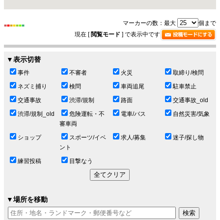
マーカーの数：最大
個まで
■
■
■
■
■
■
■
現在 [
閲覧モード
] で表示中です
▼表示切替
事件
不審者
火災
取締り/検問
ネズミ捕り
検問
車両追尾
駐車禁止
交通事故
渋滞/規制
路面
交通事故_old
渋滞/規制_old
危険運転・不
電車/バス
自然災害/気象
審車両
ショップ
スポーツ/イベ
求人/募集
迷子/探し物
ント
練習投稿
目撃なう
▼場所を移動