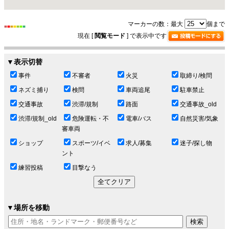
マーカーの数：最大
個まで
■
■
■
■
■
■
■
現在 [
閲覧モード
] で表示中です
▼表示切替
事件
不審者
火災
取締り/検問
ネズミ捕り
検問
車両追尾
駐車禁止
交通事故
渋滞/規制
路面
交通事故_old
渋滞/規制_old
危険運転・不
電車/バス
自然災害/気象
審車両
ショップ
スポーツ/イベ
求人/募集
迷子/探し物
ント
練習投稿
目撃なう
▼場所を移動