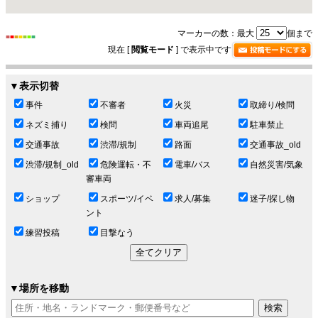
マーカーの数：最大
個まで
■
■
■
■
■
■
■
現在 [
閲覧モード
] で表示中です
▼表示切替
事件
不審者
火災
取締り/検問
ネズミ捕り
検問
車両追尾
駐車禁止
交通事故
渋滞/規制
路面
交通事故_old
渋滞/規制_old
危険運転・不
電車/バス
自然災害/気象
審車両
ショップ
スポーツ/イベ
求人/募集
迷子/探し物
ント
練習投稿
目撃なう
▼場所を移動