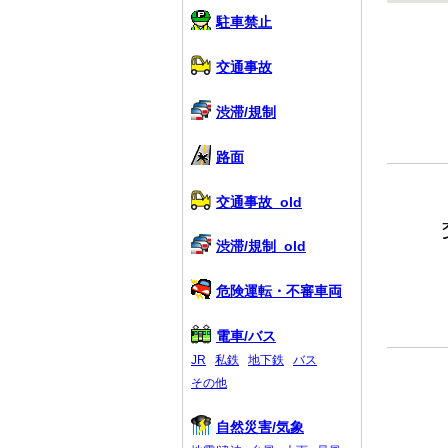
駐車禁止
交通事故
渋滞/規制
路面
交通事故_old
渋滞/規制_old
危険運転・不審車両
電車/バス
JR
私鉄
地下鉄
バス
その他
自然災害/気象