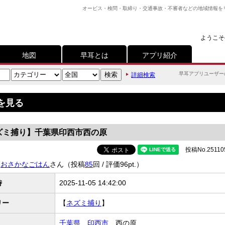
オービス・検問・取締り・交通事故・不審者などの地域情報を
ようこそ
地図
早耳とは
アプリ紹介
早耳アプリユーザー
詳細検索
を見る
ズミ捕り】千葉県印西市西の原
投稿No.25110
おさかなごはん
さん（投稿
85
回 / 評価96pt.）
時
2025-11-05 14:42:00
リー
【
ネズミ捕り
】
千葉県
印西市
西の原