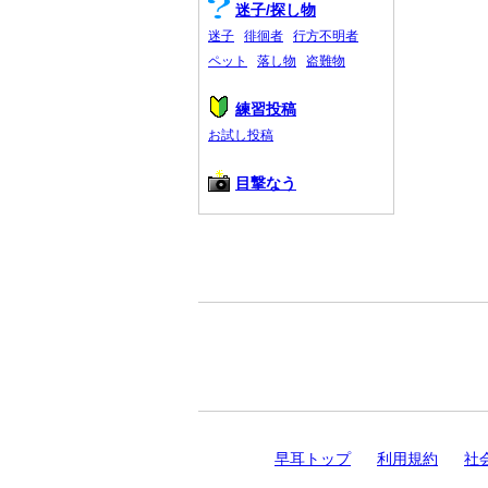
迷子/探し物
迷子
徘徊者
行方不明者
ペット
落し物
盗難物
練習投稿
お試し投稿
目撃なう
早耳トップ
利用規約
社