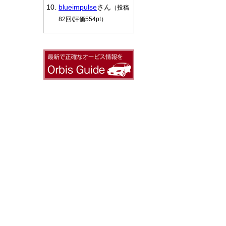
blueimpulse
さん
（投稿
82回/評価554pt）