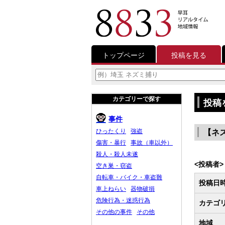
トップページ
投稿を見る
カテゴリーで探す
投稿
事件
ひったくり
強盗
【ネ
傷害・暴行
事故（車以外）
殺人・殺人未遂
<投稿者>
空き巣・窃盗
自転車・バイク・車盗難
投稿日
車上ねらい
器物破損
危険行為・迷惑行為
カテゴ
その他の事件
その他
地域