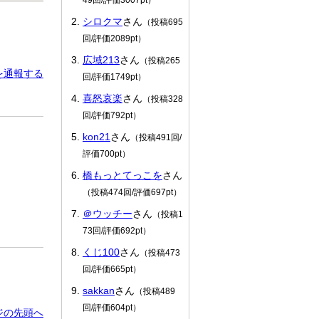
シロクマ
さん
（投稿695
回/評価2089pt）
広域213
さん
（投稿265
を通報する
回/評価1749pt）
喜怒哀楽
さん
（投稿328
回/評価792pt）
kon21
さん
（投稿491回/
評価700pt）
！
橋もっとてっこを
さん
（投稿474回/評価697pt）
＠ウッチー
さん
（投稿1
73回/評価692pt）
くじ100
さん
（投稿473
回/評価665pt）
sakkan
さん
（投稿489
回/評価604pt）
ジの先頭へ