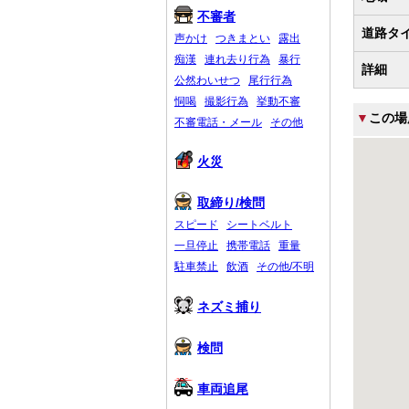
不審者
道路タ
声かけ
つきまとい
露出
痴漢
連れ去り行為
暴行
詳細
公然わいせつ
尾行行為
恫喝
撮影行為
挙動不審
▼
この場
不審電話・メール
その他
火災
取締り/検問
スピード
シートベルト
一旦停止
携帯電話
重量
駐車禁止
飲酒
その他/不明
ネズミ捕り
検問
車両追尾