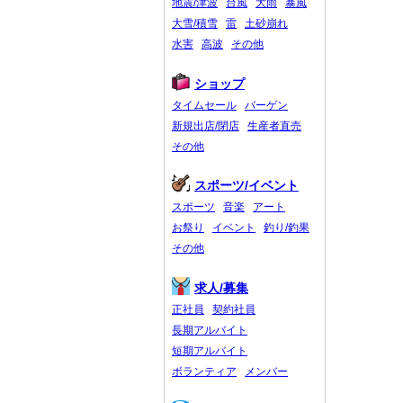
地震/津波
台風
大雨
暴風
大雪/積雪
雷
土砂崩れ
水害
高波
その他
ショップ
タイムセール
バーゲン
新規出店/閉店
生産者直売
その他
スポーツ/イベント
スポーツ
音楽
アート
お祭り
イベント
釣り/釣果
その他
求人/募集
正社員
契約社員
長期アルバイト
短期アルバイト
ボランティア
メンバー