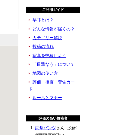
ご利用ガイド
早耳とは？
どんな情報が届くの？
カテゴリー解説
投稿の流れ
写真を投稿しよう
「目撃なう」について
地図の使い方
評価・拒否・警告カー
ド
ルールとマナー
評価の高い投稿者
鉄拳パンツ
さん
（投稿9
49回/評価3007pt）