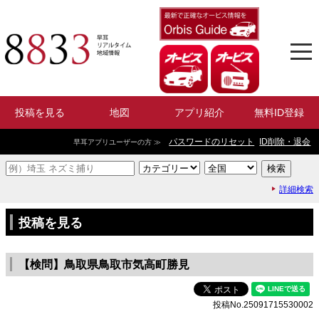
投稿を見る
地図
アプリ紹介
無料ID登録
パスワードのリセット
ID削除・退会
早耳アプリユーザーの方 ≫
詳細検索
投稿を見る
【検問】鳥取県鳥取市気高町勝見
投稿No.25091715530002