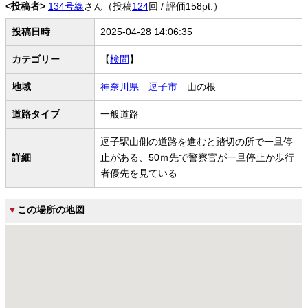
<投稿者>
134号線
さん（投稿
124
回 / 評価158pt.）
投稿日時
2025-04-28 14:06:35
カテゴリー
【
検問
】
地域
神奈川県
逗子市
山の根
道路タイプ
一般道路
逗子駅山側の道路を進むと踏切の所で一旦停
詳細
止がある、50ｍ先で警察官が一旦停止か歩行
者優先を見ている
▼
この場所の地図