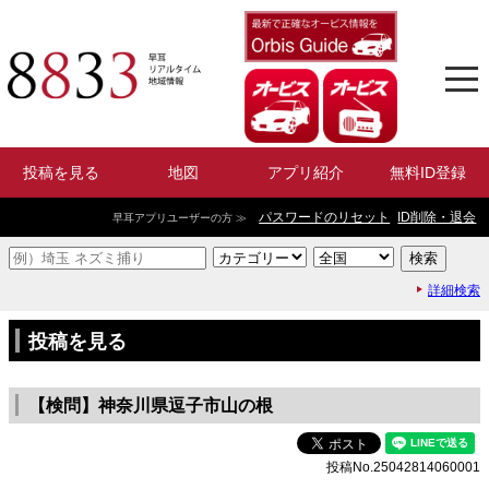
投稿を見る
地図
アプリ紹介
無料ID登録
パスワードのリセット
ID削除・退会
早耳アプリユーザーの方 ≫
詳細検索
投稿を見る
【検問】神奈川県逗子市山の根
投稿No.25042814060001