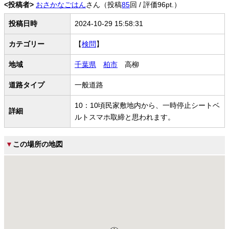
<投稿者>
おさかなごはん
さん（投稿
85
回 / 評価96pt.）
投稿日時
2024-10-29 15:58:31
カテゴリー
【
検問
】
地域
千葉県
柏市
高柳
道路タイプ
一般道路
10：10頃民家敷地内から、一時停止シートベ
詳細
ルトスマホ取締と思われます。
▼
この場所の地図