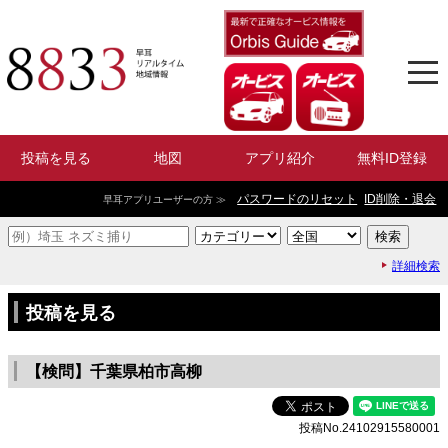
投稿を見る
地図
アプリ紹介
無料ID登録
パスワードのリセット
ID削除・退会
早耳アプリユーザーの方 ≫
詳細検索
投稿を見る
【検問】千葉県柏市高柳
投稿No.24102915580001