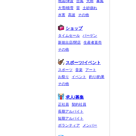
地震/津波
台風
大雨
暴風
大雪/積雪
雷
土砂崩れ
水害
高波
その他
ショップ
タイムセール
バーゲン
新規出店/閉店
生産者直売
その他
スポーツ/イベント
スポーツ
音楽
アート
お祭り
イベント
釣り/釣果
その他
求人/募集
正社員
契約社員
長期アルバイト
短期アルバイト
ボランティア
メンバー