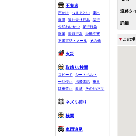
不審者
道路タ
声かけ
つきまとい
露出
痴漢
連れ去り行為
暴行
詳細
公然わいせつ
尾行行為
恫喝
撮影行為
挙動不審
▼
この場
不審電話・メール
その他
火災
取締り/検問
スピード
シートベルト
一旦停止
携帯電話
重量
駐車禁止
飲酒
その他/不明
ネズミ捕り
検問
車両追尾