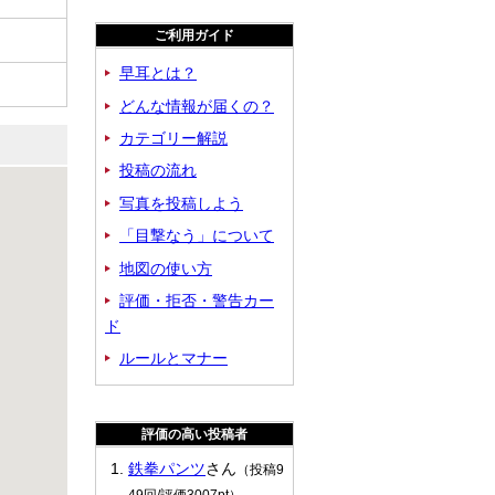
ご利用ガイド
早耳とは？
どんな情報が届くの？
カテゴリー解説
投稿の流れ
写真を投稿しよう
「目撃なう」について
地図の使い方
評価・拒否・警告カー
ド
ルールとマナー
評価の高い投稿者
鉄拳パンツ
さん
（投稿9
49回/評価3007pt）