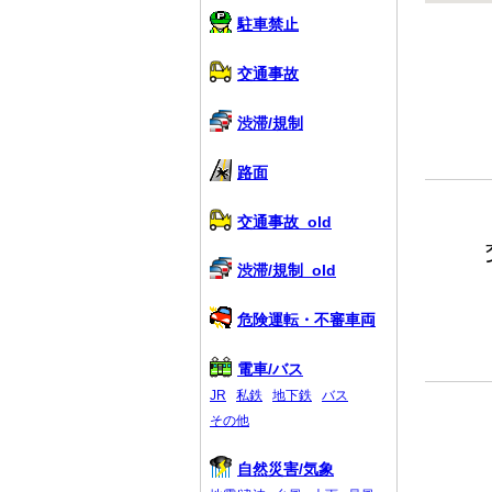
駐車禁止
交通事故
渋滞/規制
路面
交通事故_old
渋滞/規制_old
危険運転・不審車両
電車/バス
JR
私鉄
地下鉄
バス
その他
自然災害/気象