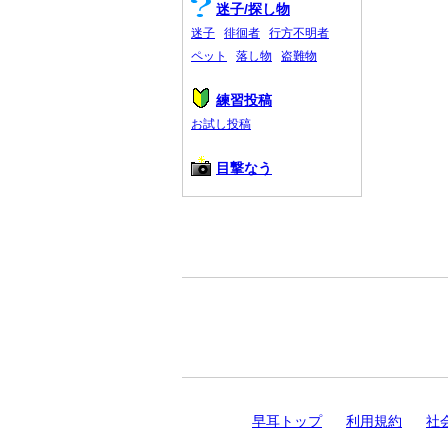
迷子/探し物
迷子
徘徊者
行方不明者
ペット
落し物
盗難物
練習投稿
お試し投稿
目撃なう
早耳トップ
利用規約
社