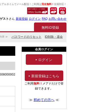
リアルタイムでメール配信！ご利用は
完全無料！
全国対応！
ゲスト
さん
新規登録
ログイン
FAQ
お問い合わせ
無料ID登録
パスワードのリセット
ID削除・退会
の方 ≫
会員ログイン
ログイン
608000002
新規登録はこちら
ご利用
無料！
メアドだけで登
録できます。
≫
初めての方へ
≪