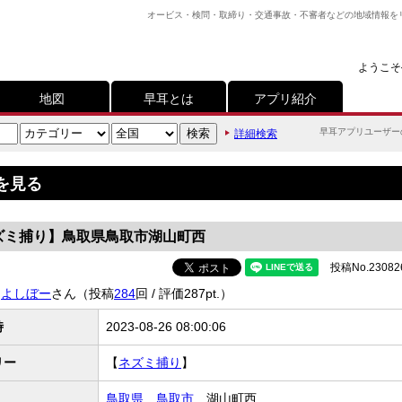
オービス・検問・取締り・交通事故・不審者などの地域情報を
ようこそ
地図
早耳とは
アプリ紹介
早耳アプリユーザー
詳細検索
を見る
ズミ捕り】鳥取県鳥取市湖山町西
投稿No.23082
よしぼー
さん（投稿
284
回 / 評価287pt.）
時
2023-08-26 08:00:06
リー
【
ネズミ捕り
】
鳥取県
鳥取市
湖山町西