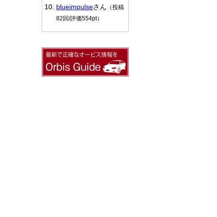
blueimpulse
さん
（投稿
82回/評価554pt）