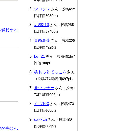
シロクマ
さん
（投稿695
回/評価2089pt）
広域213
さん
（投稿265
を通報する
回/評価1749pt）
喜怒哀楽
さん
（投稿328
回/評価792pt）
kon21
さん
（投稿491回/
評価700pt）
！
橋もっとてっこを
さん
（投稿474回/評価697pt）
＠ウッチー
さん
（投稿1
73回/評価692pt）
くじ100
さん
（投稿473
回/評価665pt）
sakkan
さん
（投稿489
回/評価604pt）
ジの先頭へ