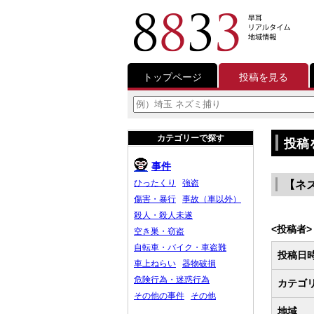
トップページ
投稿を見る
カテゴリーで探す
投稿
事件
ひったくり
強盗
【ネ
傷害・暴行
事故（車以外）
殺人・殺人未遂
<投稿者>
空き巣・窃盗
自転車・バイク・車盗難
投稿日
車上ねらい
器物破損
危険行為・迷惑行為
カテゴ
その他の事件
その他
地域