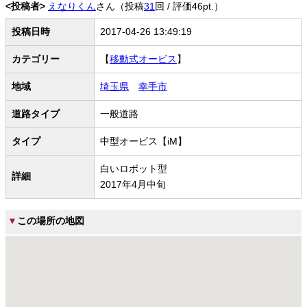
<投稿者>
えなりくん
さん（投稿
31
回 / 評価46pt.）
投稿日時
2017-04-26 13:49:19
カテゴリー
【
移動式オービス
】
地域
埼玉県
幸手市
道路タイプ
一般道路
タイプ
中型オービス【iM】
白いロボット型
詳細
2017年4月中旬
▼
この場所の地図