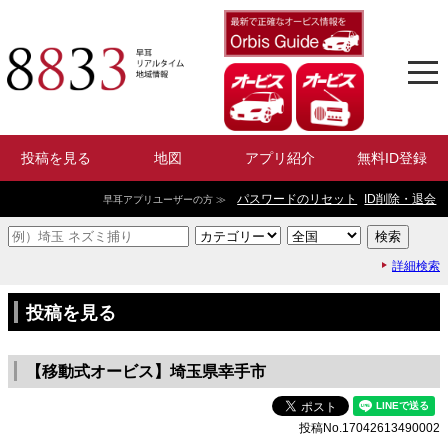
投稿を見る
地図
アプリ紹介
無料ID登録
パスワードのリセット
ID削除・退会
早耳アプリユーザーの方 ≫
詳細検索
投稿を見る
【移動式オービス】埼玉県幸手市
投稿No.17042613490002