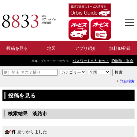
投稿を見る
地図
アプリ紹介
無料ID登録
パスワードのリセット
ID削除・退会
早耳アプリユーザーの方 ≫
詳細検索
投稿を見る
検索結果 淡路市
全
0
件
見つかりました