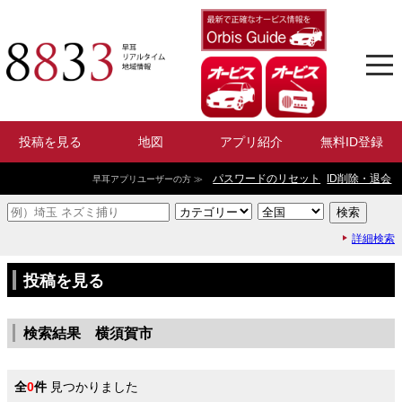
投稿を見る
地図
アプリ紹介
無料ID登録
パスワードのリセット
ID削除・退会
早耳アプリユーザーの方 ≫
詳細検索
投稿を見る
検索結果 横須賀市
全
0
件
見つかりました