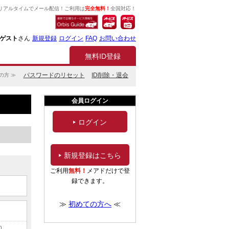
リアルタイムでメール配信！ご利用は
完全無料！
全国対応！
ゲスト
さん
新規登録
ログイン
FAQ
お問い合わせ
無料ID登録
パスワードのリセット
ID削除・退会
の方 ≫
会員ログイン
ログイン
新規登録はこちら
ご利用
無料！
メアドだけで登
録できます。
≫
初めての方へ
≪