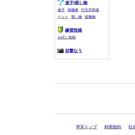
迷子/探し物
迷子
徘徊者
行方不明者
ペット
落し物
盗難物
練習投稿
お試し投稿
目撃なう
早耳トップ
利用規約
社