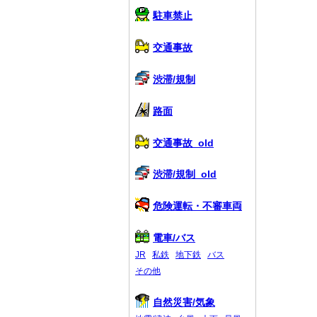
駐車禁止
交通事故
渋滞/規制
路面
交通事故_old
渋滞/規制_old
危険運転・不審車両
電車/バス
JR
私鉄
地下鉄
バス
その他
自然災害/気象