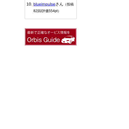
blueimpulse
さん
（投稿
82回/評価554pt）