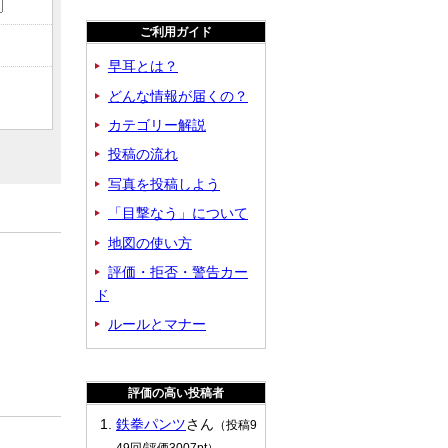
ご利用ガイド
早耳とは？
どんな情報が届くの？
カテゴリー解説
投稿の流れ
写真を投稿しよう
「目撃なう」について
地図の使い方
評価・拒否・警告カー
！
ド
ルールとマナー
評価の高い投稿者
鉄拳パンツ
さん
（投稿9
49回/評価3007pt）