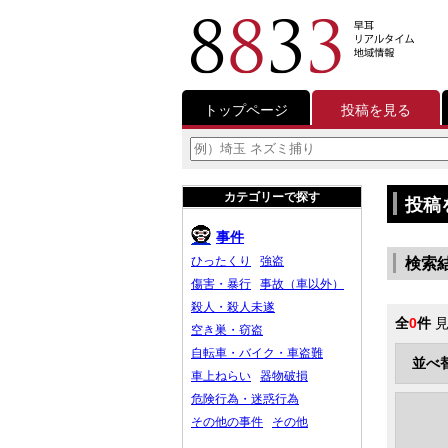
トップページ
投稿を見る
カテゴリーで探す
投稿
事件
ひったくり
強盗
検索
傷害・暴行
事故（車以外）
殺人・殺人未遂
全
0
件
見
空き巣・窃盗
自転車・バイク・車盗難
並べ
車上ねらい
器物破損
危険行為・迷惑行為
その他の事件
その他