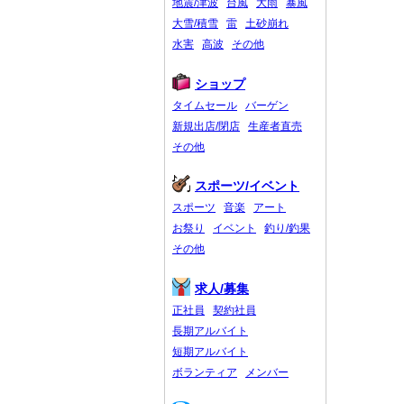
地震/津波
台風
大雨
暴風
大雪/積雪
雷
土砂崩れ
水害
高波
その他
ショップ
タイムセール
バーゲン
新規出店/閉店
生産者直売
その他
スポーツ/イベント
スポーツ
音楽
アート
お祭り
イベント
釣り/釣果
その他
求人/募集
正社員
契約社員
長期アルバイト
短期アルバイト
ボランティア
メンバー