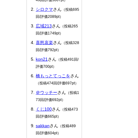
シロクマ
さん
（投稿695
回/評価2089pt）
広域213
さん
（投稿265
回/評価1749pt）
喜怒哀楽
さん
（投稿328
回/評価792pt）
kon21
さん
（投稿491回/
評価700pt）
橋もっとてっこを
さん
（投稿474回/評価697pt）
＠ウッチー
さん
（投稿1
73回/評価692pt）
くじ100
さん
（投稿473
回/評価665pt）
sakkan
さん
（投稿489
回/評価604pt）