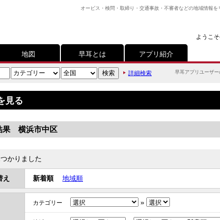
オービス・検問・取締り・交通事故・不審者などの地域情報を
ようこそ
地図
早耳とは
アプリ紹介
早耳アプリユーザー
詳細検索
を見る
結果 横浜市中区
つかりました
替え
新着順
地域順
»
カテゴリー