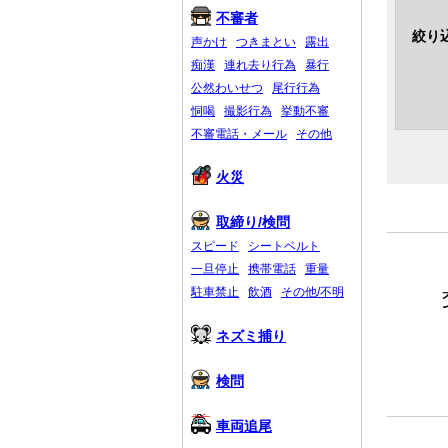
不審者
絞り
声かけ
つきまとい
露出
痴漢
連れ去り行為
暴行
公然わいせつ
尾行行為
恫喝
撮影行為
挙動不審
不審電話・メール
その他
火災
取締り/検問
スピード
シートベルト
一旦停止
携帯電話
重量
駐車禁止
飲酒
その他/不明
ネズミ捕り
検問
車両追尾