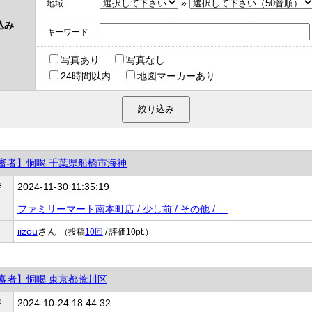
»
地域
込み
キーワード
写真あり
写真なし
24時間以内
地図マーカーあり
審者】恫喝 千葉県船橋市海神
時
2024-11-30 11:35:19
ファミリーマート南本町店 / 少し前 / その他 / …
iizou
さん
（投稿
10回
/ 評価10pt.）
審者】恫喝 東京都荒川区
時
2024-10-24 18:44:32