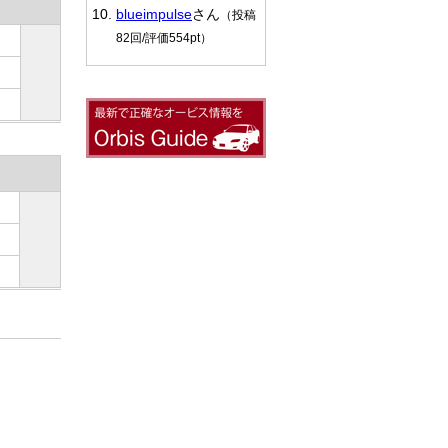
blueimpulse
さん
（投稿
82回/評価554pt）
！