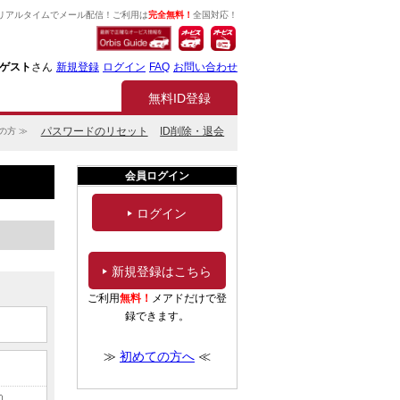
リアルタイムでメール配信！ご利用は
完全無料！
全国対応！
ゲスト
さん
新規登録
ログイン
FAQ
お問い合わせ
無料ID登録
パスワードのリセット
ID削除・退会
の方 ≫
会員ログイン
ログイン
新規登録はこちら
ご利用
無料！
メアドだけで登
録できます。
≫
初めての方へ
≪