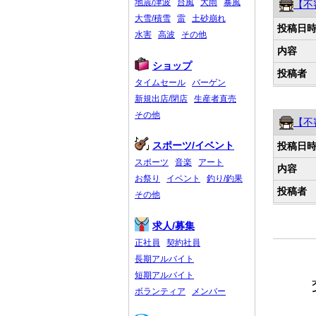
地震/津波
台風
大雨
暴風
【不
大雪/積雪
雷
土砂崩れ
投稿日
水害
高波
その他
内容
ショップ
投稿者
タイムセール
バーゲン
新規出店/閉店
生産者直売
その他
【不
スポーツ/イベント
投稿日
スポーツ
音楽
アート
内容
お祭り
イベント
釣り/釣果
投稿者
その他
求人/募集
正社員
契約社員
長期アルバイト
短期アルバイト
ボランティア
メンバー