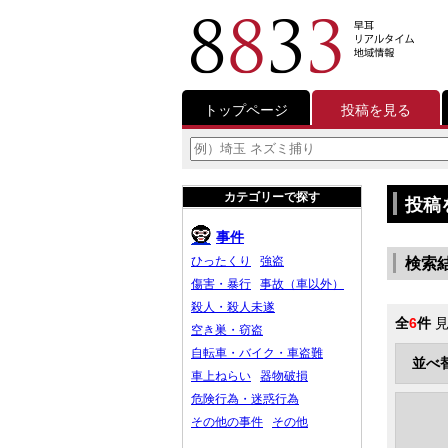
トップページ
投稿を見る
カテゴリーで探す
投稿
事件
ひったくり
強盗
検索
傷害・暴行
事故（車以外）
殺人・殺人未遂
全
6
件
見
空き巣・窃盗
自転車・バイク・車盗難
並べ
車上ねらい
器物破損
危険行為・迷惑行為
その他の事件
その他