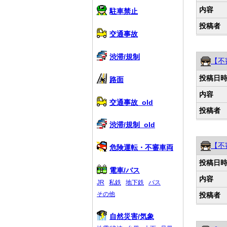
内容
駐車禁止
投稿者
交通事故
渋滞/規制
【不
投稿日
路面
内容
交通事故_old
投稿者
渋滞/規制_old
【不
危険運転・不審車両
投稿日
電車/バス
内容
JR
私鉄
地下鉄
バス
その他
投稿者
自然災害/気象