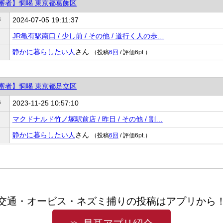
審者】恫喝 東京都葛飾区
時
2024-07-05 19:11:37
JR亀有駅南口 / 少し前 / その他 / 道行く人の歩…
静かに暮らしたい人
さん
（投稿
6回
/ 評価6pt.）
審者】恫喝 東京都足立区
時
2023-11-25 10:57:10
マクドナルド竹ノ塚駅前店 / 昨日 / その他 / 割…
静かに暮らしたい人
さん
（投稿
6回
/ 評価6pt.）
交通・オービス・ネズミ捕りの投稿はアプリから