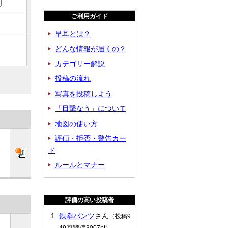
ご利用ガイド
早耳とは？
どんな情報が届くの？
カテゴリー解説
投稿の流れ
写真を投稿しよう
「目撃なう」について
地図の使い方
評価・拒否・警告カー
ド
ルールとマナー
評価の高い投稿者
鉄拳パンツ
さん
（投稿9
49回/評価3007pt）