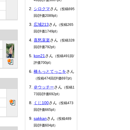
シロクマ
さん
（投稿695
回/評価2089pt）
広域213
さん
（投稿265
回/評価1749pt）
喜怒哀楽
さん
（投稿328
回/評価792pt）
kon21
さん
（投稿491回/
評価700pt）
橋もっとてっこを
さん
（投稿474回/評価697pt）
＠ウッチー
さん
（投稿1
73回/評価692pt）
くじ100
さん
（投稿473
回/評価665pt）
sakkan
さん
（投稿489
回/評価604pt）