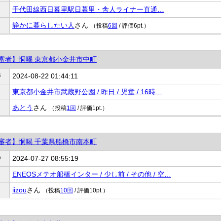
千代田線西日暮里駅日暮里・舎人ライナー直通…
静かに暮らしたい人
さん
（投稿
6回
/ 評価6pt.）
審者】恫喝 東京都小金井市中町
時
2024-08-22 01:44:11
東京都小金井市武蔵野公園 / 昨日 / 児童 / 16時…
あとう
さん
（投稿
1回
/ 評価1pt.）
審者】恫喝 千葉県船橋市南本町
時
2024-07-27 08:55:19
ENEOSメテオ船橋インター / 少し前 / その他 / 空…
iizou
さん
（投稿
10回
/ 評価10pt.）