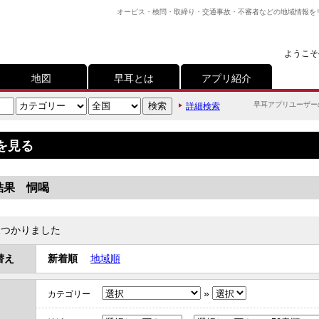
オービス・検問・取締り・交通事故・不審者などの地域情報を
ようこそ
地図
早耳とは
アプリ紹介
早耳アプリユーザー
詳細検索
を見る
結果 恫喝
つかりました
替え
新着順
地域順
»
カテゴリー