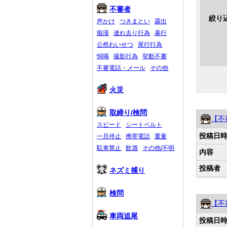
不審者
絞り
声かけ
つきまとい
露出
痴漢
連れ去り行為
暴行
公然わいせつ
尾行行為
恫喝
撮影行為
挙動不審
不審電話・メール
その他
火災
取締り/検問
【不
スピード
シートベルト
投稿日
一旦停止
携帯電話
重量
駐車禁止
飲酒
その他/不明
内容
投稿者
ネズミ捕り
検問
【不
車両追尾
投稿日