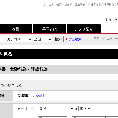
オービス・検問・取締り・交通事故・不審者などの地域情報を
ようこそ
地図
早耳とは
アプリ紹介
早耳アプリユーザー
詳細検索
を見る
結果 危険行為・迷惑行為
つかりました
替え
新着順
地域順
»
カテゴリー