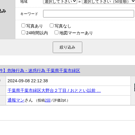
»
地域
込み
キーワード
写真あり
写真なし
24時間以内
地図マーカーあり
件】危険行為・迷惑行為 千葉県千葉市緑区
時
2024-09-08 22:12:38
千葉県千葉市緑区大野台２丁目 / おととい以前 …
通報マン
さん
（投稿
2回
/ 評価2pt.）