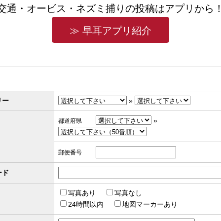
交通・オービス・ネズミ捕りの投稿はアプリから
≫ 早耳アプリ紹介
リー
»
»
都道府県
郵便番号
ード
写真あり
写真なし
24時間以内
地図マーカーあり