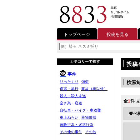
トップページ
投稿を見る
カテゴリーで探す
投稿
事件
ひったくり
強盗
検索
傷害・暴行
事故（車以外）
殺人・殺人未遂
全
1
件
見
空き巣・窃盗
自転車・バイク・車盗難
並べ
車上ねらい
器物破損
危険行為・迷惑行為
その他の事件
その他