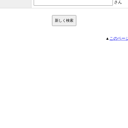
さん
▲
このペー