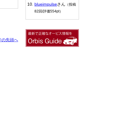
blueimpulse
さん
（投稿
82回/評価554pt）
ジの先頭へ