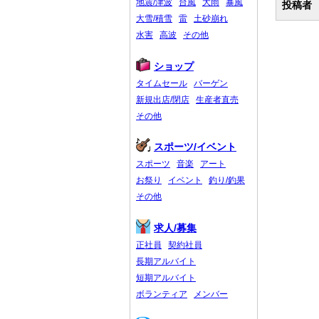
地震/津波
台風
大雨
暴風
投稿者
大雪/積雪
雷
土砂崩れ
水害
高波
その他
ショップ
タイムセール
バーゲン
新規出店/閉店
生産者直売
その他
スポーツ/イベント
スポーツ
音楽
アート
お祭り
イベント
釣り/釣果
その他
求人/募集
正社員
契約社員
長期アルバイト
短期アルバイト
ボランティア
メンバー