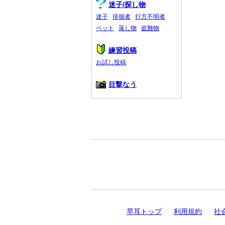
迷子/探し物
迷子
徘徊者
行方不明者
ペット
落し物
盗難物
練習投稿
お試し投稿
目撃なう
早耳トップ
利用規約
社