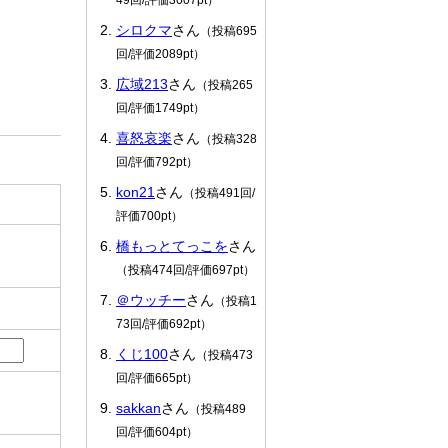
！
シロクマ
さん
（投稿695
回/評価2089pt）
広域213
さん
（投稿265
回/評価1749pt）
喜怒哀楽
さん
（投稿328
回/評価792pt）
kon21
さん
（投稿491回/
評価700pt）
橋もっとてっこを
さん
（投稿474回/評価697pt）
＠ウッチー
さん
（投稿1
73回/評価692pt）
くじ100
さん
（投稿473
回/評価665pt）
sakkan
さん
（投稿489
回/評価604pt）