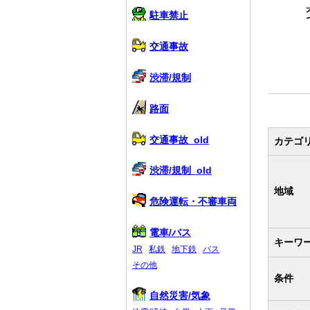
駐車禁止
交通事故
渋滞/規制
路面
交通事故_old
カテゴ
渋滞/規制_old
地域
危険運転・不審車両
電車/バス
キーワ
JR
私鉄
地下鉄
バス
その他
条件
自然災害/気象