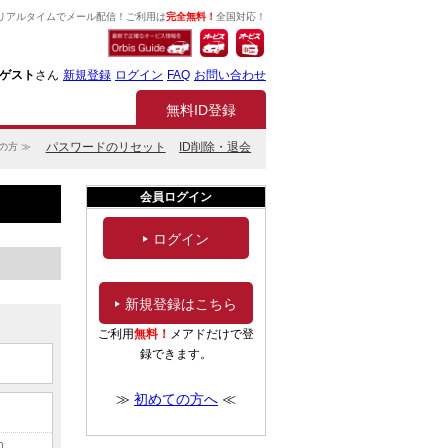
リアルタイムでメール配信！ご利用は
完全無料！
全国対応！
ゲスト
さん
新規登録
ログイン
FAQ
お問い合わせ
無料ID登録
パスワードのリセット
ID削除・退会
の方 ≫
会員ログイン
ログイン
新規登録はこちら
ご利用
無料！
メアドだけで登
録できます。
≫
初めての方へ
≪