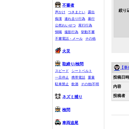
不審者
絞り
声かけ
つきまとい
露出
痴漢
連れ去り行為
暴行
公然わいせつ
尾行行為
恫喝
撮影行為
挙動不審
不審電話・メール
その他
火災
取締り/検問
【事
スピード
シートベルト
投稿日
一旦停止
携帯電話
重量
駐車禁止
飲酒
その他/不明
内容
投稿者
ネズミ捕り
検問
車両追尾