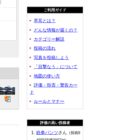
ご利用ガイド
早耳とは？
どんな情報が届くの？
カテゴリー解説
投稿の流れ
写真を投稿しよう
「目撃なう」について
地図の使い方
評価・拒否・警告カー
ド
ルールとマナー
評価の高い投稿者
鉄拳パンツ
さん
（投稿9
49回/評価3007pt）