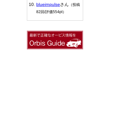
blueimpulse
さん
（投稿
82回/評価554pt）