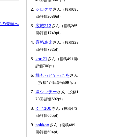
シロクマ
さん
（投稿695
回/評価2089pt）
ジの先頭へ
広域213
さん
（投稿265
回/評価1749pt）
喜怒哀楽
さん
（投稿328
回/評価792pt）
kon21
さん
（投稿491回/
評価700pt）
橋もっとてっこを
さん
（投稿474回/評価697pt）
＠ウッチー
さん
（投稿1
73回/評価692pt）
くじ100
さん
（投稿473
回/評価665pt）
sakkan
さん
（投稿489
回/評価604pt）