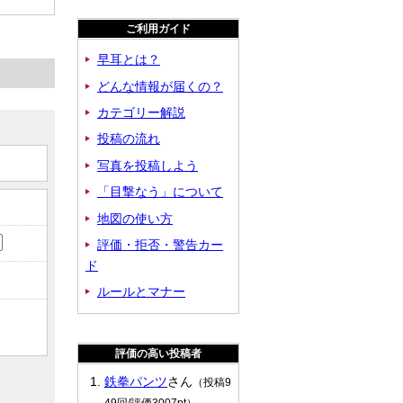
ご利用ガイド
早耳とは？
どんな情報が届くの？
カテゴリー解説
投稿の流れ
写真を投稿しよう
「目撃なう」について
地図の使い方
評価・拒否・警告カー
ド
ルールとマナー
評価の高い投稿者
鉄拳パンツ
さん
（投稿9
49回/評価3007pt）