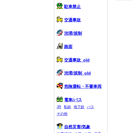
駐車禁止
交通事故
渋滞/規制
路面
交通事故_old
渋滞/規制_old
危険運転・不審車両
電車/バス
JR
私鉄
地下鉄
バス
その他
自然災害/気象