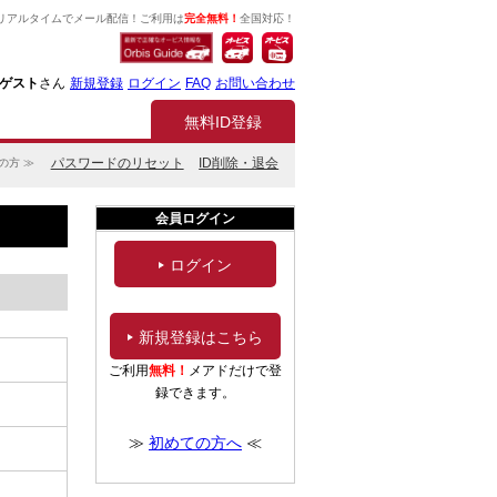
リアルタイムでメール配信！ご利用は
完全無料！
全国対応！
ゲスト
さん
新規登録
ログイン
FAQ
お問い合わせ
無料ID登録
パスワードのリセット
ID削除・退会
の方 ≫
会員ログイン
ログイン
新規登録はこちら
ご利用
無料！
メアドだけで登
録できます。
≫
初めての方へ
≪