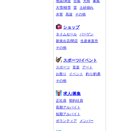
地震/津波
台風
大雨
暴風
大雪/積雪
雷
土砂崩れ
水害
高波
その他
ショップ
タイムセール
バーゲン
新規出店/閉店
生産者直売
その他
スポーツ/イベント
スポーツ
音楽
アート
お祭り
イベント
釣り/釣果
その他
求人/募集
正社員
契約社員
長期アルバイト
短期アルバイト
ボランティア
メンバー