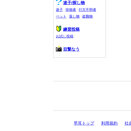
迷子/探し物
迷子
徘徊者
行方不明者
ペット
落し物
盗難物
練習投稿
お試し投稿
目撃なう
早耳トップ
利用規約
社