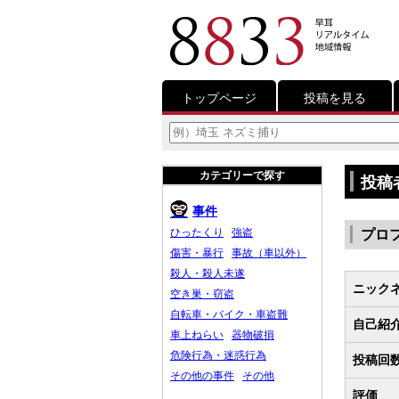
トップページ
投稿を見る
カテゴリーで探す
投稿
事件
ひったくり
強盗
プロ
傷害・暴行
事故（車以外）
殺人・殺人未遂
ニック
空き巣・窃盗
自転車・バイク・車盗難
自己紹
車上ねらい
器物破損
危険行為・迷惑行為
投稿回
その他の事件
その他
評価