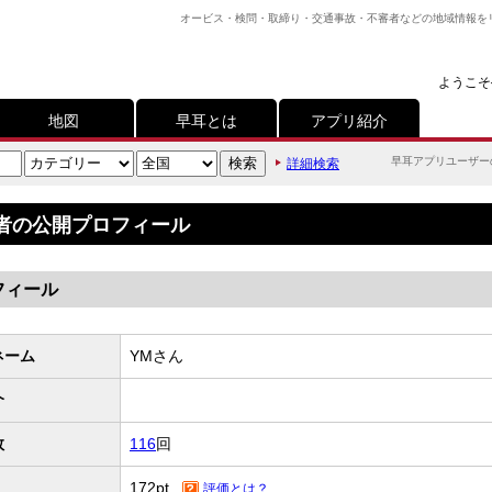
オービス・検問・取締り・交通事故・不審者などの地域情報を
ようこそ
地図
早耳とは
アプリ紹介
早耳アプリユーザー
詳細検索
者の公開プロフィール
フィール
ネーム
YMさん
介
数
116
回
172pt.
評価とは？