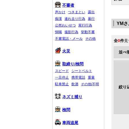
不審者
声かけ
つきまとい
露出
痴漢
連れ去り行為
暴行
YM
公然わいせつ
尾行行為
恫喝
撮影行為
挙動不審
不審電話・メール
その他
全
0
件
見
火災
並べ
取締り/検問
スピード
シートベルト
一旦停止
携帯電話
重量
駐車禁止
飲酒
その他/不明
絞り
ネズミ捕り
検問
車両追尾