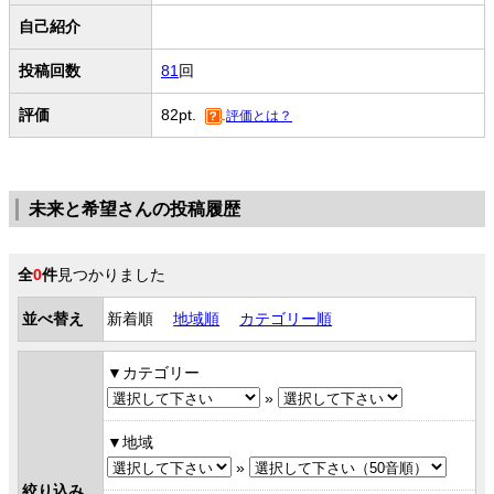
自己紹介
投稿回数
81
回
評価
82pt.
評価とは？
未来と希望さんの投稿履歴
全
0
件
見つかりました
並べ替え
新着順
地域順
カテゴリー順
カテゴリー
»
地域
»
絞り込み