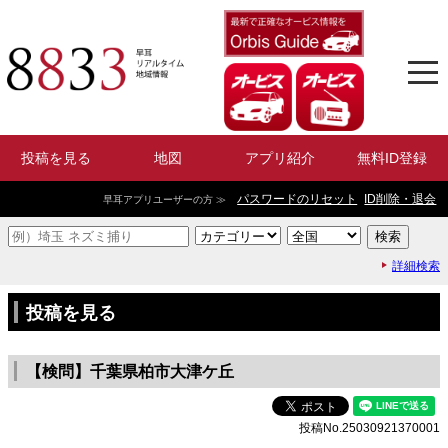
投稿を見る
地図
アプリ紹介
無料ID登録
パスワードのリセット
ID削除・退会
早耳アプリユーザーの方 ≫
詳細検索
投稿を見る
【検問】千葉県柏市大津ケ丘
投稿No.25030921370001