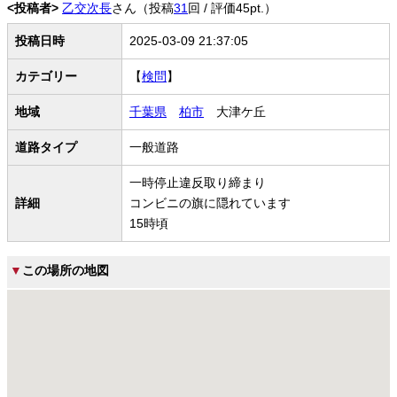
<投稿者>
乙交次長
さん（投稿
31
回 / 評価45pt.）
投稿日時
2025-03-09 21:37:05
カテゴリー
【
検問
】
地域
千葉県
柏市
大津ケ丘
道路タイプ
一般道路
一時停止違反取り締まり
詳細
コンビニの旗に隠れています
15時頃
▼
この場所の地図