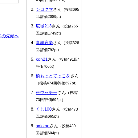
シロクマ
さん
（投稿695
回/評価2089pt）
広域213
さん
（投稿265
回/評価1749pt）
ジの先頭へ
喜怒哀楽
さん
（投稿328
回/評価792pt）
kon21
さん
（投稿491回/
評価700pt）
橋もっとてっこを
さん
（投稿474回/評価697pt）
＠ウッチー
さん
（投稿1
73回/評価692pt）
くじ100
さん
（投稿473
回/評価665pt）
sakkan
さん
（投稿489
回/評価604pt）