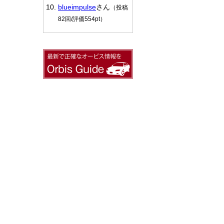
blueimpulse
さん
（投稿
82回/評価554pt）