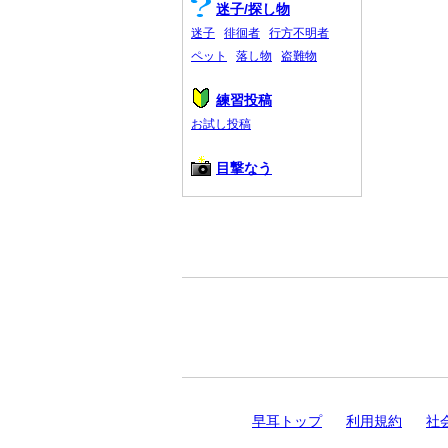
迷子/探し物
迷子
徘徊者
行方不明者
ペット
落し物
盗難物
練習投稿
お試し投稿
目撃なう
早耳トップ
利用規約
社