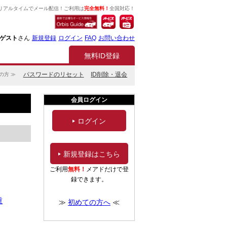
リアルタイムでメール配信！ご利用は
完全無料！
全国対応！
ゲスト
さん
新規登録
ログイン
FAQ
お問い合わせ
無料ID登録
パスワードのリセット
ID削除・退会
の方 ≫
会員ログイン
ログイン
新規登録はこちら
ご利用
無料！
メアドだけで登
録できます。
重
≫
初めての方へ
≪