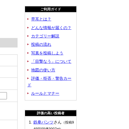
ご利用ガイド
早耳とは？
どんな情報が届くの？
カテゴリー解説
投稿の流れ
写真を投稿しよう
「目撃なう」について
地図の使い方
評価・拒否・警告カー
ド
ルールとマナー
評価の高い投稿者
鉄拳パンツ
さん
（投稿9
49回/評価3007pt）