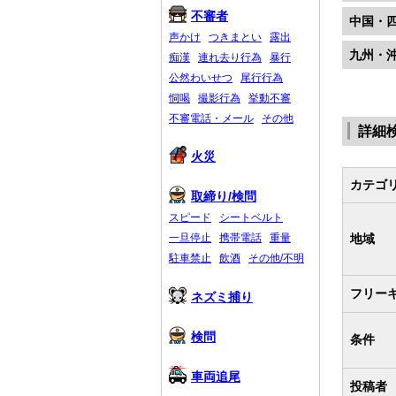
不審者
中国・
声かけ
つきまとい
露出
九州・
痴漢
連れ去り行為
暴行
公然わいせつ
尾行行為
恫喝
撮影行為
挙動不審
不審電話・メール
その他
詳細
火災
カテゴ
取締り/検問
スピード
シートベルト
地域
一旦停止
携帯電話
重量
駐車禁止
飲酒
その他/不明
フリー
ネズミ捕り
検問
条件
車両追尾
投稿者