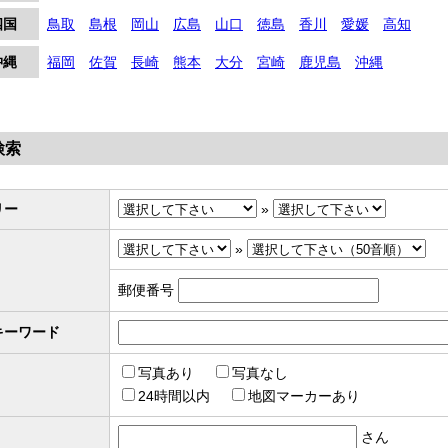
四国
鳥取
島根
岡山
広島
山口
徳島
香川
愛媛
高知
沖縄
福岡
佐賀
長崎
熊本
大分
宮崎
鹿児島
沖縄
検索
リー
»
»
郵便番号
キーワード
写真あり
写真なし
24時間以内
地図マーカーあり
さん