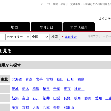
オービス・検問・取締り・交通事故・不審者などの地域情報を
ようこそ
地図
早耳とは
アプリ紹介
早耳アプリユーザー
詳細検索
を見る
府県から探す
・東北
北海道
青森
岩手
宮城
秋田
山形
福島
茨城
栃木
群馬
埼玉
千葉
東京
神奈川
新潟
富山
石川
福井
山梨
長野
岐阜
静岡
愛知
三
滋賀
京都
大阪
兵庫
奈良
和歌山