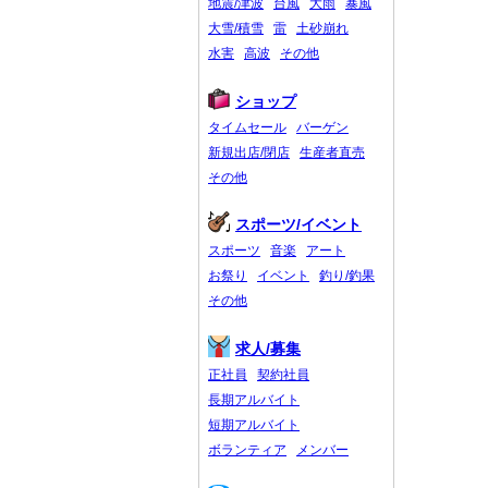
地震/津波
台風
大雨
暴風
大雪/積雪
雷
土砂崩れ
水害
高波
その他
ショップ
タイムセール
バーゲン
新規出店/閉店
生産者直売
その他
スポーツ/イベント
スポーツ
音楽
アート
お祭り
イベント
釣り/釣果
その他
求人/募集
正社員
契約社員
長期アルバイト
短期アルバイト
ボランティア
メンバー