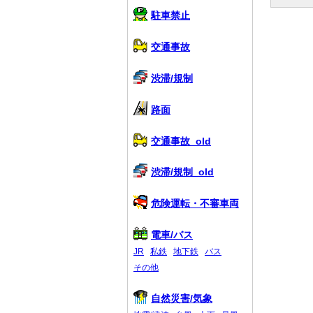
駐車禁止
交通事故
渋滞/規制
路面
交通事故_old
渋滞/規制_old
危険運転・不審車両
電車/バス
JR
私鉄
地下鉄
バス
その他
自然災害/気象