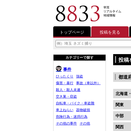
トップページ
投稿を見る
カテゴリーで探す
投稿
事件
ひったくり
強盗
都道
傷害・暴行
事故（車以外）
殺人・殺人未遂
北海道
空き巣・窃盗
自転車・バイク・車盗難
関東
車上ねらい
器物破損
中部
危険行為・迷惑行為
その他の事件
その他
関西