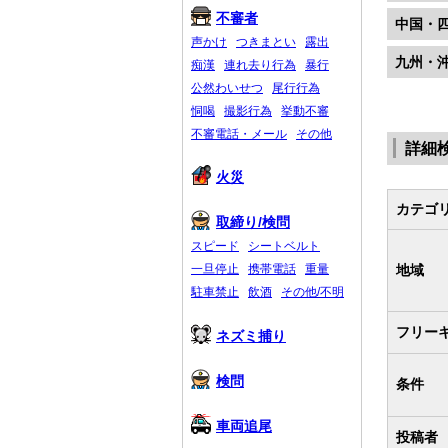
不審者
中国・
声かけ
つきまとい
露出
九州・
痴漢
連れ去り行為
暴行
公然わいせつ
尾行行為
恫喝
撮影行為
挙動不審
不審電話・メール
その他
詳細
火災
カテゴ
取締り/検問
スピード
シートベルト
地域
一旦停止
携帯電話
重量
駐車禁止
飲酒
その他/不明
フリー
ネズミ捕り
検問
条件
車両追尾
投稿者