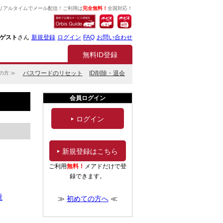
リアルタイムでメール配信！ご利用は
完全無料！
全国対応！
ゲスト
さん
新規登録
ログイン
FAQ
お問い合わせ
無料ID登録
パスワードのリセット
ID削除・退会
の方 ≫
会員ログイン
ログイン
新規登録はこちら
ご利用
無料！
メアドだけで登
録できます。
重
≫
初めての方へ
≪