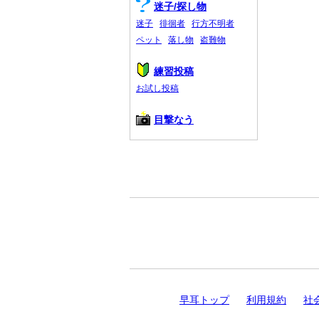
迷子/探し物
迷子
徘徊者
行方不明者
ペット
落し物
盗難物
練習投稿
お試し投稿
目撃なう
早耳トップ
利用規約
社