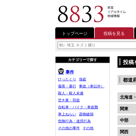
トップページ
投稿を見る
カテゴリーで探す
投稿
事件
ひったくり
強盗
都道
傷害・暴行
事故（車以外）
殺人・殺人未遂
北海道
空き巣・窃盗
自転車・バイク・車盗難
関東
車上ねらい
器物破損
中部
危険行為・迷惑行為
その他の事件
その他
関西