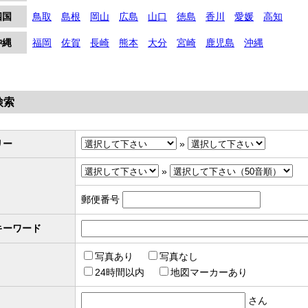
四国
鳥取
島根
岡山
広島
山口
徳島
香川
愛媛
高知
沖縄
福岡
佐賀
長崎
熊本
大分
宮崎
鹿児島
沖縄
検索
リー
»
»
郵便番号
キーワード
写真あり
写真なし
24時間以内
地図マーカーあり
さん