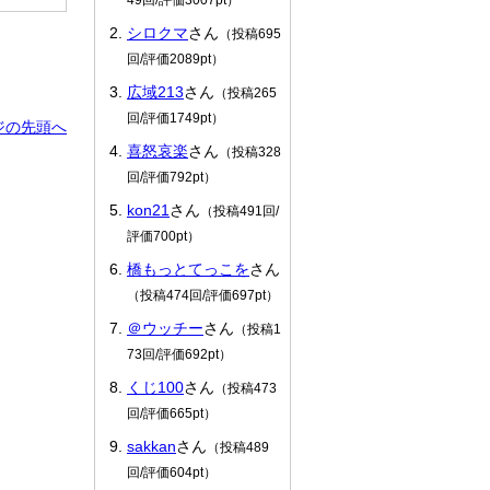
シロクマ
さん
（投稿695
回/評価2089pt）
広域213
さん
（投稿265
回/評価1749pt）
ジの先頭へ
喜怒哀楽
さん
（投稿328
回/評価792pt）
kon21
さん
（投稿491回/
評価700pt）
橋もっとてっこを
さん
（投稿474回/評価697pt）
＠ウッチー
さん
（投稿1
73回/評価692pt）
くじ100
さん
（投稿473
回/評価665pt）
sakkan
さん
（投稿489
回/評価604pt）