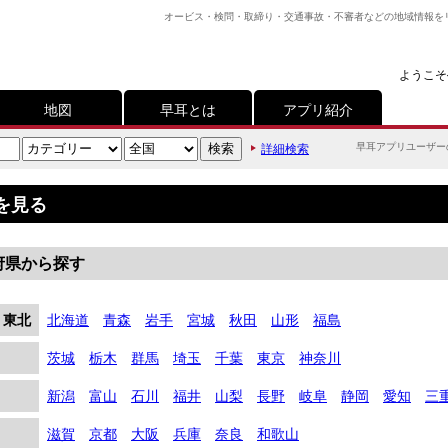
オービス・検問・取締り・交通事故・不審者などの地域情報を
ようこそ
地図
早耳とは
アプリ紹介
早耳アプリユーザー
詳細検索
を見る
府県から探す
・東北
北海道
青森
岩手
宮城
秋田
山形
福島
茨城
栃木
群馬
埼玉
千葉
東京
神奈川
新潟
富山
石川
福井
山梨
長野
岐阜
静岡
愛知
三
滋賀
京都
大阪
兵庫
奈良
和歌山