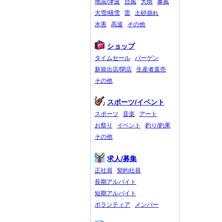
地震/津波
台風
大雨
暴風
大雪/積雪
雷
土砂崩れ
水害
高波
その他
ショップ
タイムセール
バーゲン
新規出店/閉店
生産者直売
その他
スポーツ/イベント
スポーツ
音楽
アート
お祭り
イベント
釣り/釣果
その他
求人/募集
正社員
契約社員
長期アルバイト
短期アルバイト
ボランティア
メンバー