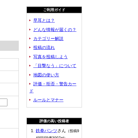
ご利用ガイド
早耳とは？
どんな情報が届くの？
カテゴリー解説
投稿の流れ
写真を投稿しよう
「目撃なう」について
地図の使い方
評価・拒否・警告カー
ド
ルールとマナー
評価の高い投稿者
鉄拳パンツ
さん
（投稿9
49回/評価3007pt）