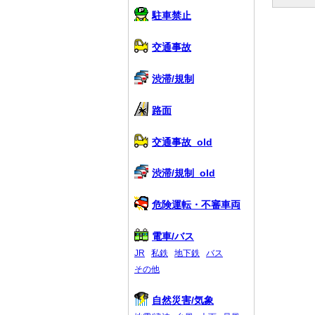
駐車禁止
交通事故
渋滞/規制
路面
交通事故_old
渋滞/規制_old
危険運転・不審車両
電車/バス
JR
私鉄
地下鉄
バス
その他
自然災害/気象