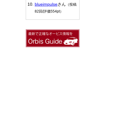
blueimpulse
さん
（投稿
82回/評価554pt）