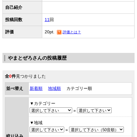
自己紹介
投稿回数
11
回
評価
20pt.
評価とは？
やまとぜろさんの投稿履歴
全
0
件
見つかりました
並べ替え
新着順
地域順
カテゴリー順
カテゴリー
»
地域
»
絞り込み