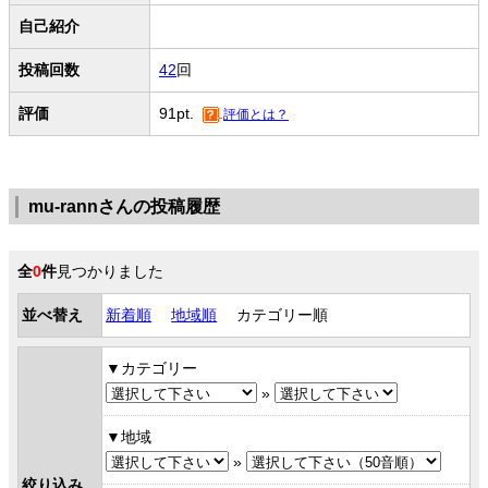
自己紹介
投稿回数
42
回
評価
91pt.
評価とは？
mu-rannさんの投稿履歴
全
0
件
見つかりました
並べ替え
新着順
地域順
カテゴリー順
カテゴリー
»
地域
»
絞り込み