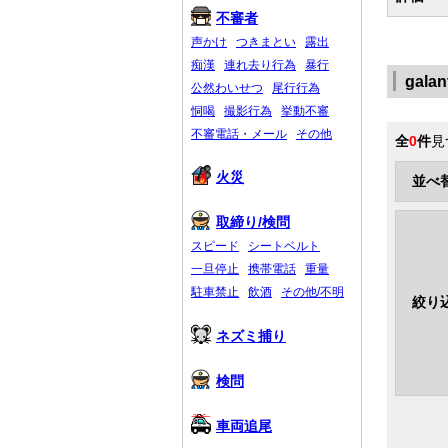
不審者
声かけ
つきまとい
露出
痴漢
連れ去り行為
暴行
gal
公然わいせつ
尾行行為
恫喝
撮影行為
挙動不審
不審電話・メール
その他
全
0
件
見
火災
並べ
取締り/検問
スピード
シートベルト
一旦停止
携帯電話
重量
駐車禁止
飲酒
その他/不明
絞り
ネズミ捕り
検問
車両追尾