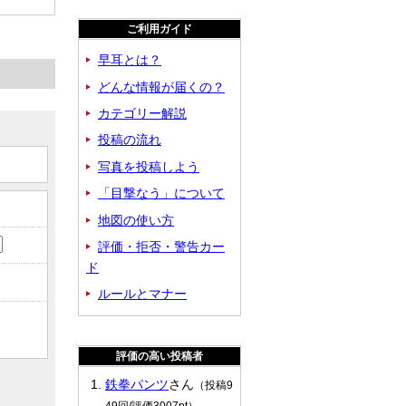
ご利用ガイド
早耳とは？
どんな情報が届くの？
カテゴリー解説
投稿の流れ
写真を投稿しよう
「目撃なう」について
地図の使い方
評価・拒否・警告カー
ド
ルールとマナー
評価の高い投稿者
鉄拳パンツ
さん
（投稿9
49回/評価3007pt）