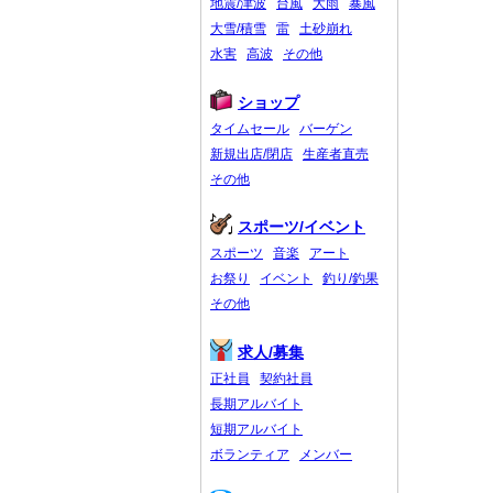
地震/津波
台風
大雨
暴風
大雪/積雪
雷
土砂崩れ
水害
高波
その他
ショップ
タイムセール
バーゲン
新規出店/閉店
生産者直売
その他
スポーツ/イベント
スポーツ
音楽
アート
お祭り
イベント
釣り/釣果
その他
求人/募集
正社員
契約社員
長期アルバイト
短期アルバイト
ボランティア
メンバー