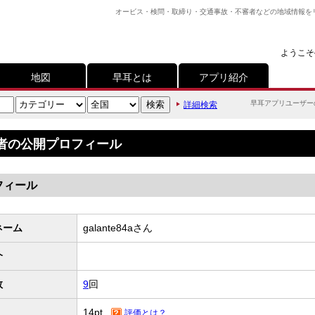
オービス・検問・取締り・交通事故・不審者などの地域情報を
ようこそ
地図
早耳とは
アプリ紹介
早耳アプリユーザー
詳細検索
者の公開プロフィール
フィール
ネーム
galante84aさん
介
数
9
回
14pt.
評価とは？