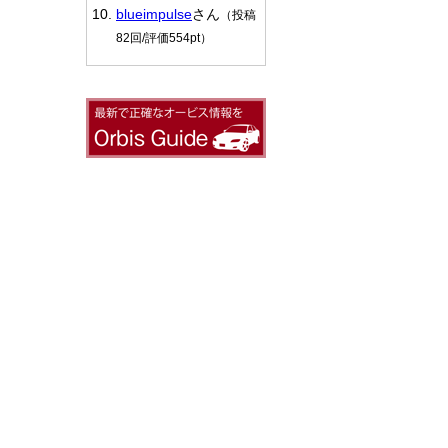
blueimpulse
さん
（投稿
82回/評価554pt）