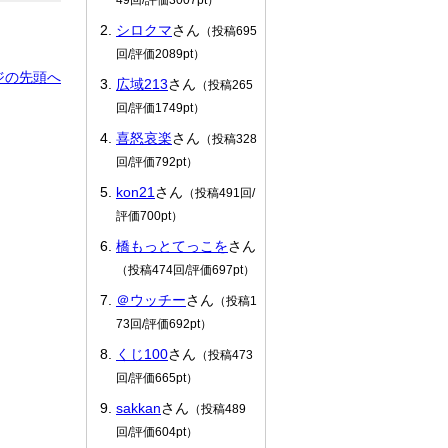
シロクマ
さん
（投稿695
回/評価2089pt）
ジの先頭へ
広域213
さん
（投稿265
回/評価1749pt）
喜怒哀楽
さん
（投稿328
回/評価792pt）
kon21
さん
（投稿491回/
評価700pt）
橋もっとてっこを
さん
（投稿474回/評価697pt）
＠ウッチー
さん
（投稿1
73回/評価692pt）
くじ100
さん
（投稿473
回/評価665pt）
sakkan
さん
（投稿489
回/評価604pt）