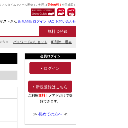
リアルタイムでメール配信！ご利用は
完全無料！
全国対応！
ゲスト
さん
新規登録
ログイン
FAQ
お問い合わせ
無料ID登録
パスワードのリセット
ID削除・退会
の方 ≫
会員ログイン
ログイン
新規登録はこちら
ご利用
無料！
メアドだけで登
録できます。
≫
初めての方へ
≪