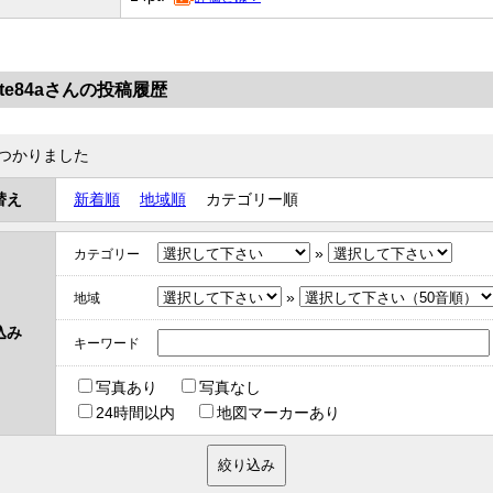
ante84aさんの投稿履歴
つかりました
替え
新着順
地域順
カテゴリー順
»
カテゴリー
»
地域
込み
キーワード
写真あり
写真なし
24時間以内
地図マーカーあり