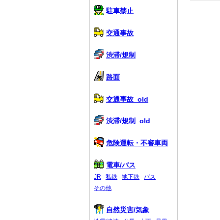
駐車禁止
交通事故
渋滞/規制
路面
交通事故_old
渋滞/規制_old
危険運転・不審車両
電車/バス
JR
私鉄
地下鉄
バス
その他
自然災害/気象