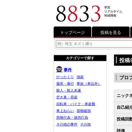
トップページ
投稿を見る
カテゴリーで探す
投稿
事件
ひったくり
強盗
プロ
傷害・暴行
事故（車以外）
殺人・殺人未遂
ニック
空き巣・窃盗
自転車・バイク・車盗難
自己紹
車上ねらい
器物破損
危険行為・迷惑行為
投稿回
その他の事件
その他
評価