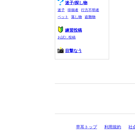
迷子/探し物
迷子
徘徊者
行方不明者
ペット
落し物
盗難物
練習投稿
お試し投稿
目撃なう
早耳トップ
利用規約
社