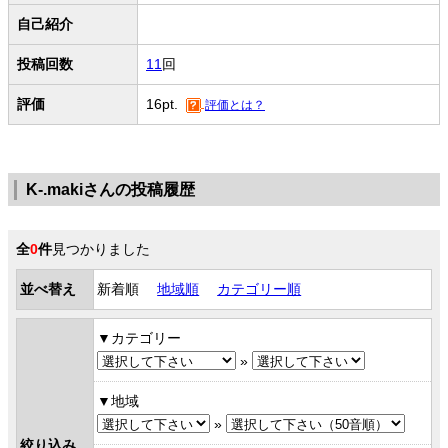
自己紹介
投稿回数
11
回
評価
16pt.
評価とは？
K-.makiさんの投稿履歴
全
0
件
見つかりました
並べ替え
新着順
地域順
カテゴリー順
カテゴリー
»
地域
»
絞り込み