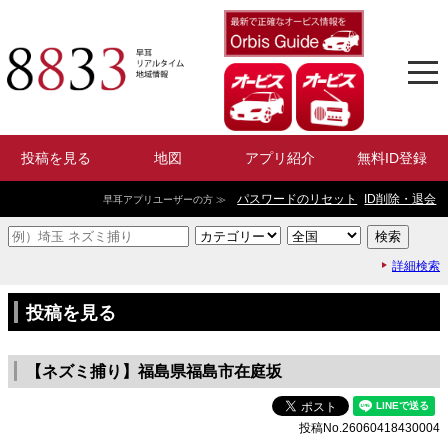
投稿を見る
地図
アプリ紹介
無料ID登録
パスワードのリセット
ID削除・退会
早耳アプリユーザーの方 ≫
詳細検索
投稿を見る
【ネズミ捕り】福島県福島市在庭坂
投稿No.26060418430004