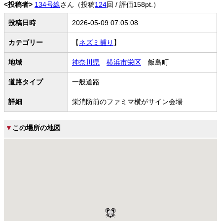
<投稿者>
134号線
さん（投稿
124
回 / 評価158pt.）
投稿日時
2026-05-09 07:05:08
カテゴリー
【
ネズミ捕り
】
地域
神奈川県
横浜市栄区
飯島町
道路タイプ
一般道路
詳細
栄消防前のファミマ横がサイン会場
▼
この場所の地図