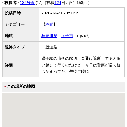
<投稿者>
134号線
さん（投稿
124
回 / 評価158pt.）
投稿日時
2026-04-21 20:50:05
カテゴリー
【
検問
】
地域
神奈川県
逗子市
山の根
道路タイプ
一般道路
逗子駅の山側の踏切、普通は遮断してると追
詳細
い越して行くのだけど、今日は警察が居て皆
つかまってた、午後二時頃
▼
この場所の地図