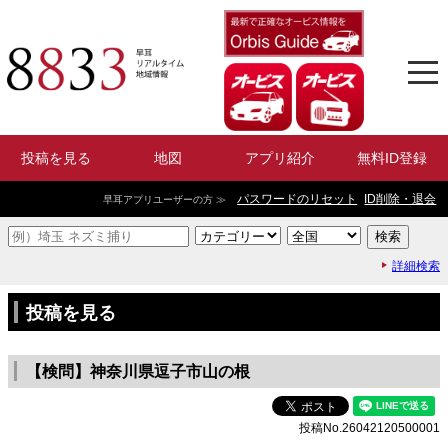
投稿を見る
地図
アプリ紹介
無料ID登録
パスワードのリセット
ID削除・退会
早耳アプリユーザーの方 ≫
詳細検索
投稿を見る
【検問】神奈川県逗子市山の根
投稿No.26042120500001