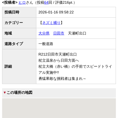
<投稿者>
ヒロ
さん（投稿
64
回 / 評価216pt.）
投稿日時
2026-01-16 09:58:22
カテゴリー
【
ネズミ捕り
】
地域
大分県
日田市
天瀬町出口
道路タイプ
一般道路
R212日田市天瀬町出口
杖立温泉から日田方面へ
詳細
杖立大橋（赤い橋）の手前でスピードトライ
アル実施中!!
勇猛果敢な挑戦者は集まれ～
▼
この場所の地図