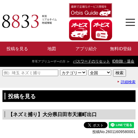
投稿を見る
地図
アプリ紹介
無料ID登録
パスワードのリセット
ID削除・退会
早耳アプリユーザーの方 ≫
詳細検索
投稿を見る
【ネズミ捕り】大分県日田市天瀬町出口
投稿No.26011609580001